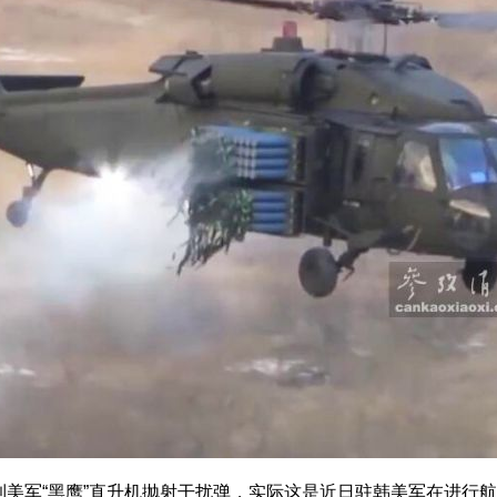
军“黑鹰”直升机抛射干扰弹，实际这是近日驻韩美军在进行航空