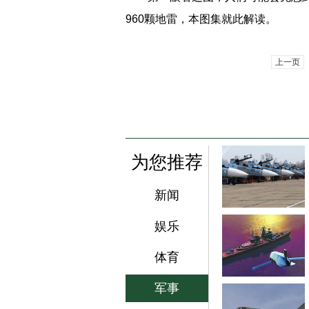
960颗地雷，本图集就此解读。
上一页
为您推荐
新闻
娱乐
体育
军事