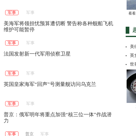
军事
军事
看看
美海军将领担忧预算遭切断 警告称各种舰船飞机
维护可能暂停
军事
军事
美
法国发射新一代军用侦察卫星
英
世
军事
军事
英国皇家海军“回声”号测量舰访问乌克兰
军事
军事
普京：俄军明年将重点加强“核三位一体”作战潜
力
军事
普京
军事