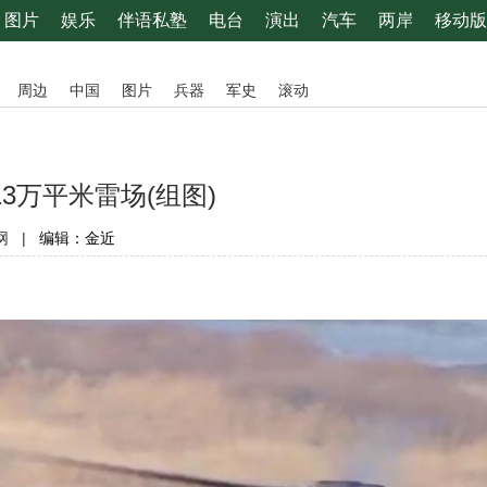
图片
娱乐
伴语私塾
电台
演出
汽车
两岸
移动版
周边
中国
图片
兵器
军史
滚动
3万平米雷场(组图)
|
编辑：金近
网