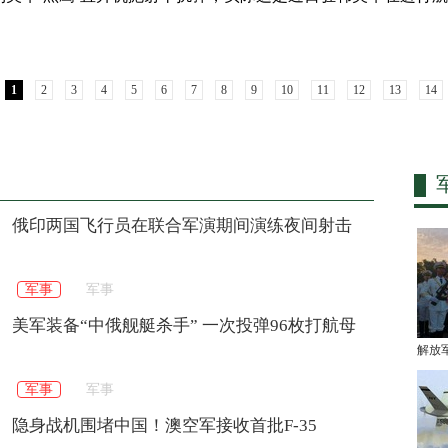
1
2
3
4
5
6
7
8
9
10
11
12
13
14
俄印两国飞行员在联合军演期间演练夜间射击
军事
军事
美军装备“中俄舰艇杀手” 一次投弹96枚打航母
解放
军事
军事
隐身战机围堵中国！澳空军接收首批F-35