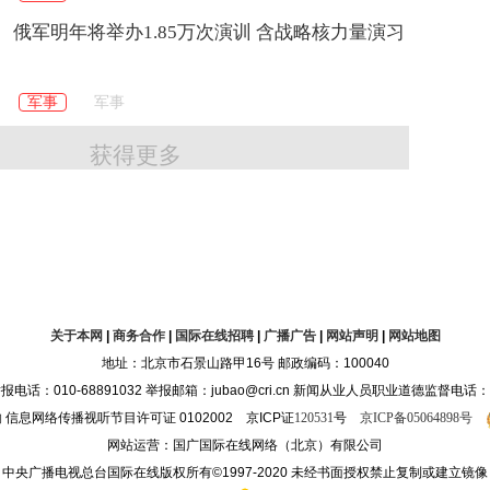
俄军明年将举办1.85万次演训 含战略核力量演习
军事
军事
获得更多
关于本网
|
商务合作
|
国际在线招聘
|
广播广告
|
网站声明
|
网站地图
地址：北京市石景山路甲16号 邮政编码：100040
10-68891032 举报邮箱：jubao@cri.cn 新闻从业人员职业道德监督电话：010-68
约
信息网络传播视听节目许可证 0102002 京ICP证
120531
号
京ICP备05064898号
网站运营：国广国际在线网络（北京）有限公司
中央广播电视总台国际在线版权所有©1997-2020 未经书面授权禁止复制或建立镜像