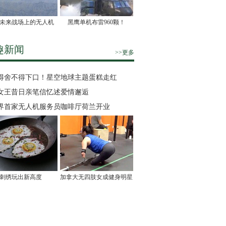
未来战场上的无人机
黑鹰单机布雷960颗！
趣新闻
>>更多
得舍不得下口！星空地球主题蛋糕走红
女王昔日亲笔信忆述爱情邂逅
界首家无人机服务员咖啡厅荷兰开业
刺绣玩出新高度
加拿大无四肢女成健身明星