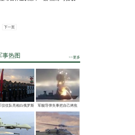
下一页
军事热图
>>更多
军仪仗队亮相白俄罗斯
军舰导弹失事把自己烤焦